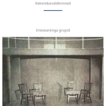
Rakendusvaldkonnad
Enesearengu grupid