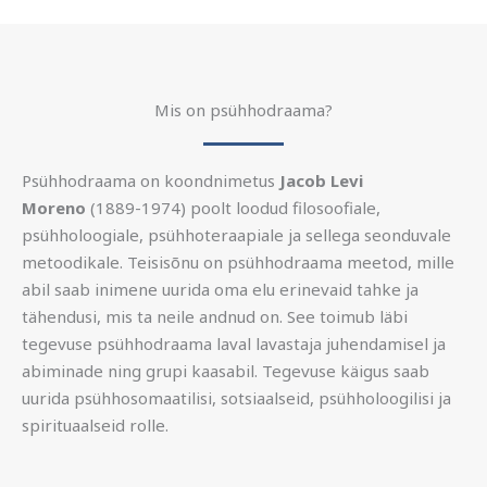
Mis on psühhodraama?
Psühhodraama on koondnimetus
Jacob Levi
Moreno
(1889-1974) poolt loodud filosoofiale,
psühholoogiale, psühhoteraapiale ja sellega seonduvale
metoodikale. Teisisõnu on psühhodraama meetod, mille
abil saab inimene uurida oma elu erinevaid tahke ja
tähendusi, mis ta neile andnud on. See toimub läbi
tegevuse psühhodraama laval lavastaja juhendamisel ja
abiminade ning grupi kaasabil. Tegevuse käigus saab
uurida psühhosomaatilisi, sotsiaalseid, psühholoogilisi ja
spirituaalseid rolle.