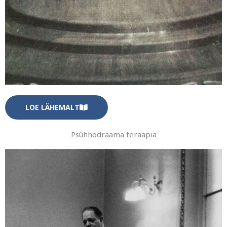
LOE LÄHEMALT
Psühhodraama teraapia