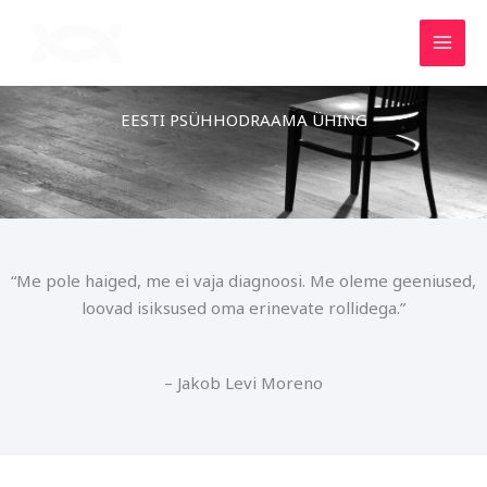
Skip
to
content
EESTI PSÜHHODRAAMA ÜHING
“Me pole haiged, me ei vaja diagnoosi. Me oleme geeniused,
loovad isiksused oma erinevate rollidega.”
– Jakob Levi Moreno