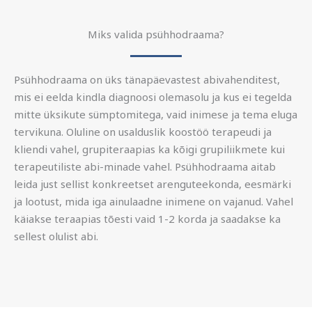
Miks valida psühhodraama?
Psühhodraama on üks tänapäevastest abivahenditest,
mis ei eelda kindla diagnoosi olemasolu ja kus ei tegelda
mitte üksikute sümptomitega, vaid inimese ja tema eluga
tervikuna.
Oluline on usalduslik koostöö terapeudi ja
kliendi vahel, grupiteraapias ka kõigi grupiliikmete kui
terapeutiliste abi-minade vahel. Psühhodraama aitab
leida just sellist konkreetset arenguteekonda, eesmärki
ja lootust, mida iga ainulaadne inimene on vajanud.
Vahel
käiakse teraapias tõesti vaid 1-2 korda ja saadakse ka
sellest olulist abi.