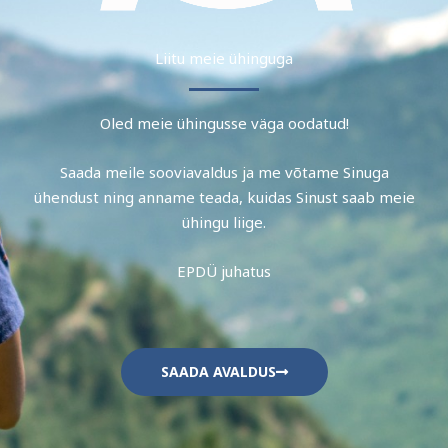
Liitu meie ühinguga
Oled meie ühingusse väga oodatud!
Saada meile sooviavaldus ja me võtame Sinuga
ühendust ning anname teada, kuidas Sinust saab meie
ühingu liige.
EPDÜ juhatus
SAADA AVALDUS